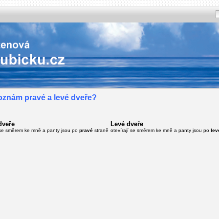
oznám pravé a levé dveře?
dveře
Levé dveře
í se směrem ke mně a panty jsou po
pravé
straně
otevírají se směrem ke mně a panty jsou po
lev