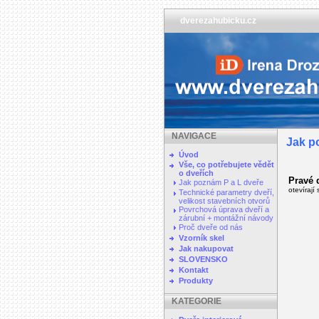
dverezahubicku.cz
NAVIGACE
Jak p
Úvod
Vše, co potřebujete vědět
o dveřích
Pravé 
Jak poznám P a L dveře
otevíraj
Technické parametry dveří,
velikost stavebních otvorů
Povrchová úprava dveří a
zárubní + montážní návody
Proč dveře od nás
Vzorník skel
Jak nakupovat
SLOVENSKO
Kontakt
Produkty
KATEGORIE