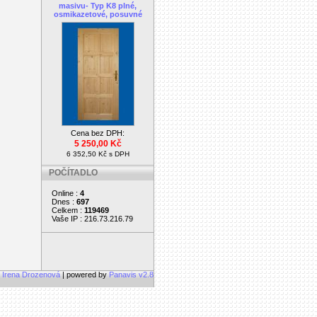
masivu- Typ K8 plné,
osmikazetové, posuvné
Cena bez DPH:
5 250,00 Kč
6 352,50 Kč s DPH
POČÍTADLO
Online :
4
Dnes :
697
Celkem :
119469
Vaše IP : 216.73.216.79
, Irena Drozenová
| powered by
Panavis v2.8