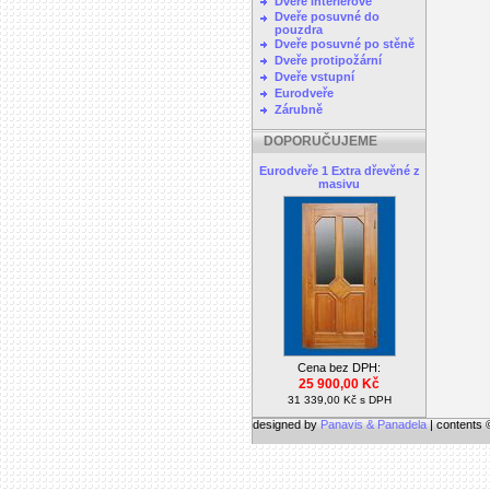
Dveře interierové
Dveře posuvné do
pouzdra
Dveře posuvné po stěně
Dveře protipožární
Dveře vstupní
Eurodveře
Zárubně
DOPORUČUJEME
Eurodveře 1 Extra dřevěné z
masivu
Cena bez DPH:
25 900,00 Kč
31 339,00 Kč s DPH
designed by
Panavis & Panadela
| contents