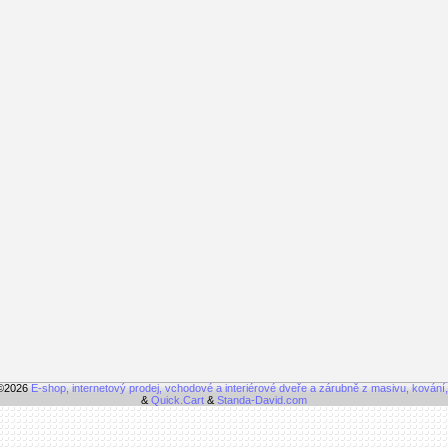
 ©2026
E-shop, internetový prodej, vchodové a interiérové dveře a zárubně z masivu, kování
&
Quick.Cart
&
Standa-David.com