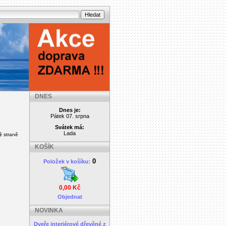
DNES
Dnes je:
Pátek 07. srpna
Svátek má:
Lada
é
straně
KOŠÍK
0
Položek v košíku:
0,00 Kč
Objednat
NOVINKA
Dveře interiérové dřevěné z