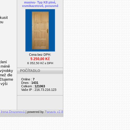
masivu- Typ K8 plné,
osmikazetové, posuvné
kusit
ou
Cena bez DPH:
5 250,00 Kč
lení
6 352,50 Kč s DPH
u méně
 výrobky
POČÍTADLO
 než dle
účtujeme
Online :
7
Dnes :
1431
 výši
Celkem :
121063
Vaše IP : 216.73.216.123
, Irena Drozenová
| powered by
Panavis v2.8