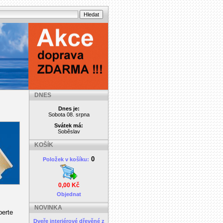
DNES
Dnes je:
Sobota 08. srpna
Svátek má:
Soběslav
KOŠÍK
0
Položek v košíku:
0,00 Kč
Objednat
NOVINKA
berte
Dveře interiérové dřevěné z