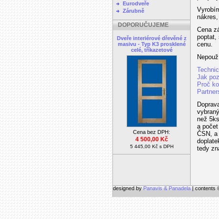
Eurodveře
Vyrobím
Zárubně
nákres,
DOPORUČUJEME
Cena zá
poptat,
Dveře interiérové dřevěné z
cenu.
masivu - Typ K3 prosklené
celé, tříkazetové
Nepouží
Technic
Jak po
Proč ko
Partner
Doprava
vybraný
než 5ks
a počet
Cena bez DPH:
ČSN, a 
4 500,00 Kč
doplate
5 445,00 Kč s DPH
tedy zn
designed by
Panavis & Panadela
| contents