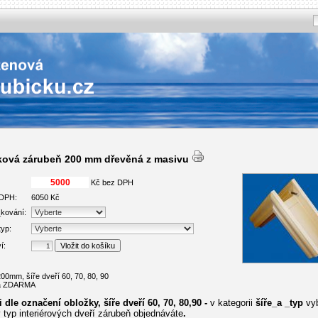
ková zárubeň 200 mm dřevěná z masivu
Kč bez DPH
 DPH:
6050 Kč
kování:
typ:
í:
200mm, šíře dveří 60, 70, 80, 90
va ZDARMA
i dle označení obložky, šíře dveří 60, 70, 80,90 -
v kategorii
šíře_a _typ
vy
ý typ interiérových dveří zárubeň objednáváte
.