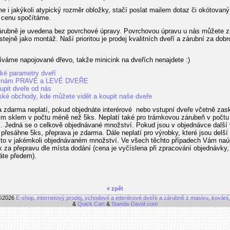
e i jakýkoli atypický rozměr obložky, stačí poslat mailem dotaz či okótovaný
 cenu spočítáme.
rubně je uvedena bez povrchové úpravy. Povrchovou úpravu u nás můžete z
 stejně jako montáž. Naší prioritou je prodej kvalitních dveří a zárubní za dobr
váme napojované dřevo, takže minicink na dveřích nenajdete :)
ké parametry dveří
znám PRAVÉ a LEVÉ DVEŘE
upit dveře od nás
ské obchody, kde můžete vidět a koupit naše dveře
 zdarma neplatí, pokud objednáte interérové nebo vstupní dveře včetně zask
m sklem v počtu méně než 5ks. Neplatí také pro trámkovou zárubeň v počt
. Jedná se o celkově objednávané množství. Pokud jsou v objednávce další
 přesáhne 5ks, přeprava je zdarma. Dále neplatí pro výrobky, které jsou delší
to v jakémkoli objednávaném množství. Ve všech těchto případech Vám na
k za přepravu dle místa dodání (cena je vyčíslena při zpracování objednávky,
áte předem).
« zpět
 ©2026
E-shop, internetový prodej, vchodové a interiérové dveře a zárubně z masivu, kování
&
Quick.Cart
&
Standa-David.com