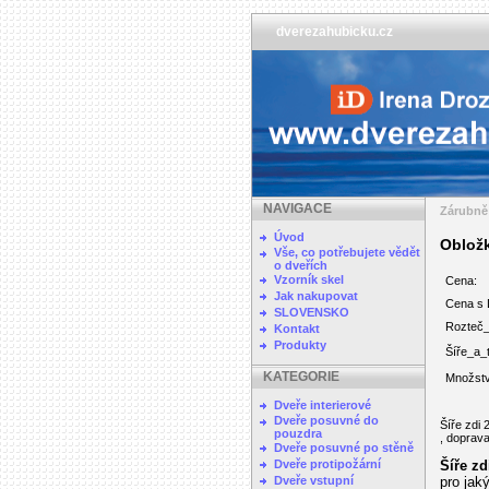
dverezahubicku.cz
NAVIGACE
Zárubně
Úvod
Oblož
Vše, co potřebujete vědět
o dveřích
Vzorník skel
Cena:
Jak nakupovat
Cena s
SLOVENSKO
Rozteč_
Kontakt
Produkty
Šíře_a_
KATEGORIE
Množstv
Dveře interierové
Dveře posuvné do
Šíře zdi 
pouzdra
, dopra
Dveře posuvné po stěně
Dveře protipožární
Šíře zd
Dveře vstupní
pro jak