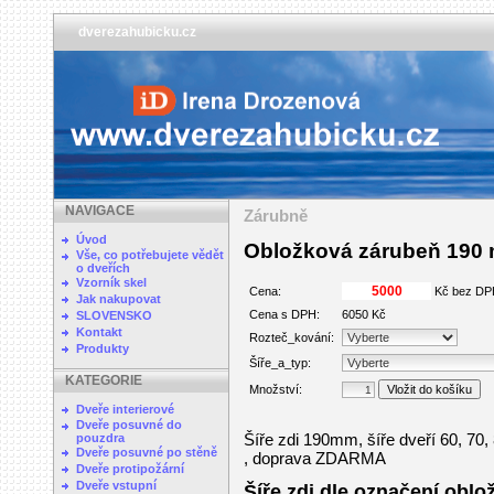
dverezahubicku.cz
NAVIGACE
Zárubně
Úvod
Obložková zárubeň 190
Vše, co potřebujete vědět
o dveřích
Vzorník skel
Cena:
Kč bez DP
Jak nakupovat
Cena s DPH:
6050 Kč
SLOVENSKO
Kontakt
Rozteč_kování:
Produkty
Šíře_a_typ:
KATEGORIE
Množství:
Dveře interierové
Dveře posuvné do
Šíře zdi 190mm, šíře dveří 60, 70,
pouzdra
Dveře posuvné po stěně
, doprava ZDARMA
Dveře protipožární
Dveře vstupní
Šíře zdi dle označení obložk