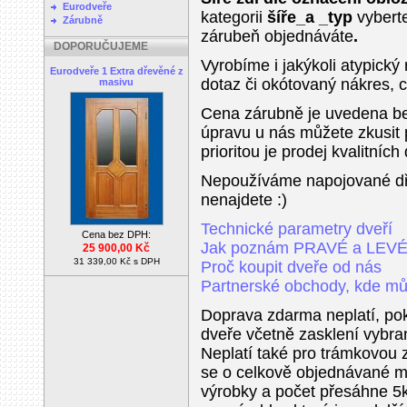
Eurodveře
kategorii
šíře_a _typ
vyberte
Zárubně
zárubeň objednáváte
.
DOPORUČUJEME
Vyrobíme i jakýkoli atypický
Eurodveře 1 Extra dřevěné z
dotaz či okótovaný nákres, 
masivu
Cena zárubně je uvedena b
úpravu u nás můžete zkusit 
prioritou je prodej kvalitníc
Nepoužíváme napojované dře
nenajdete :)
Technické parametry dveří
Cena bez DPH:
Jak poznám PRAVÉ a LEV
25 900,00 Kč
31 339,00 Kč s DPH
Proč koupit dveře od nás
Partnerské obchody, kde můž
Doprava zdarma neplatí, po
dveře včetně zasklení vybr
Neplatí také pro trámkovou
se o celkově objednávané mn
výrobky a počet přesáhne 5k