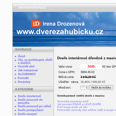
dverezahubicku.cz
NAVIGACE
Úvod
Dveře interiérové dřevěné z mas
Vše, co potřebujete vědět
o dveřích
Vzorník skel
Vaše cena:
Kč bez D
Jak nakupovat
Cena s DPH:
3684.45 Kč
SLOVENSKO
Běžná cena:
3 645,00 Kč
Kontakt
Produkty
Ušetříte - sleva:
16.46% / 600,00 Kč
Množství:
KATEGORIE
Osmikazetové vnitřní dveře z masivu
Dveře interierové
Dveře posuvné do
Technické parametry dveří
pouzdra
Jak poznám PRAVÉ a LEVÉ DVEŘE
Dveře posuvné po stěně
Proč koupit dveře od nás
Dveře protipožární
Partnerské obchody, kde můžete vidět a koupit 
Dveře vstupní