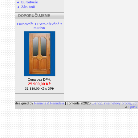
Eurodveře
Zárubně
DOPORUČUJEME
Eurodveře 1 Extra dřevěné z
masivu
Cena bez DPH:
25 900,00 Kč
31 339,00 Kč s DPH
designed by
Panavis & Panadela
| contents ©2026
E-shop, internetový prodej, vc
&
Quick