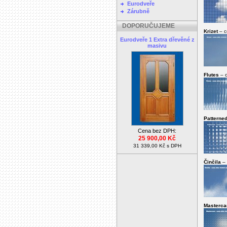
Eurodveře
Zárubně
DOPORUČUJEME
Krizet
– c
Eurodveře 1 Extra dřevěné z
masivu
Flutes
– c
Patterne
Cena bez DPH:
25 900,00 Kč
31 339,00 Kč s DPH
Činčila
– 
Masterca