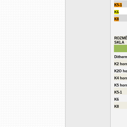
K5-1
K6
K8
ROZM
SKLA
Dither
K2 horn
K2O ho
K4 horn
K5 horn
K5-1
K6
K8