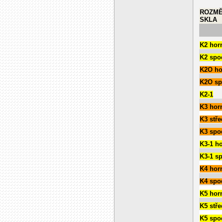
ROZM
SKLA
K2 horn
K2 spo
K2O ho
K2O sp
K2-1
K3 horn
K3 stře
K3 spo
K3-1 ho
K3-1 s
K4 horn
K4 spo
K
5
horn
K5 stře
K5 spo