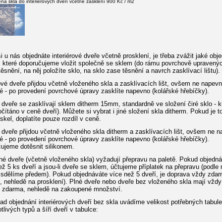
na skla do interiérových dveří včetně zasklení 900 Kč / m2
i u nás objednáte interiérové dveře včetně prosklení, je třeba zvážit jaké obj
, které doporučujeme vložit společně se sklem (do rámu povrchově upravenýc
těsnění, na něj položíte sklo, na sklo zase těsnění a navrch zasklívací lištu).
rové dveře přijdou včetně vloženého skla a zasklívacích lišt, ovšem ne napev
é - po provedení povrchové úpravy zasklíte napevno (kolářské hřebíčky).
 dveře se zasklívají sklem ditherm 15mm, standardně ve složení čiré sklo - k
očítáno v ceně dveří). Můžete si vybrat i jiné složení skla ditherm. Pokud je t
 skel, doplatíte pouze rozdíl v ceně.
 dveře přijdou včetně vloženého skla ditherm a zasklívacích lišt, ovšem ne 
é - po provedení povrchové úpravy zasklíte napevno (kolářské hřebíčky).
ujeme dotěsnit silikonem.
né dveře (včetně vloženého skla) vyžadují přepravu na paletě. Pokud objedná
ž 5 ks dveří a jsou-li dveře se sklem, účtujeme příplatek na přepravu (podle
 sdělíme předem). Pokud objednáváte více než 5 dveří, je doprava vždy zda
, nehledě na prosklení). Plné dveře nebo dveře bez vloženého skla mají vždy
 zdarma, nehledě na zakoupené množství.
pad objednání interiérových dveří bez skla uvádíme velikost potřebných tabule
tlivých typů a šíří dveří v tabulce: