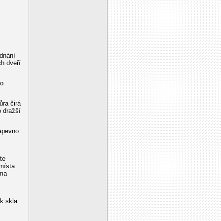
ednání
h dveří
no
ůra čirá
o dražší
napevno
te
 místa
rma
k skla