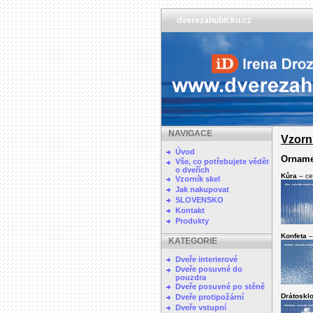
dverezahubicku.cz
NAVIGACE
Vzorn
Úvod
Ornamen
Vše, co potřebujete vědět
o dveřích
Kůra
– ce
Vzorník skel
Jak nakupovat
SLOVENSKO
Kontakt
Produkty
Konfeta
–
KATEGORIE
Dveře interierové
Dveře posuvné do
pouzdra
Dveře posuvné po stěně
Drátoskl
Dveře protipožární
Dveře vstupní