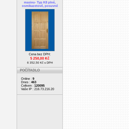
masivu- Typ K8 plné,
osmikazetové, posuvné
Cena bez DPH:
5 250,00 Kč
6 352,50 Kč s DPH
POČÍTADLO
Online :
9
Dnes :
463
Celkem :
120095
Vaše IP : 216.73.216.20