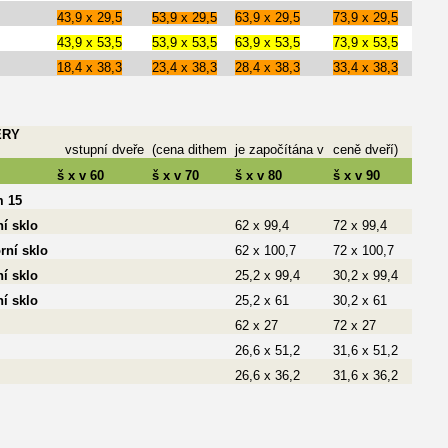
43,9 x 29,5
53,9 x 29,5
63,9 x 29,5
73,9 x 29,5
43,9 x 53,5
53,9 x 53,5
63,9 x 53,5
73,9 x 53,5
18,4 x 38,3
23,4 x 38,3
28,4 x 38,3
33,4 x 38,3
ĚRY
vstupní dveře
(cena dithem
je započítána v
ceně dveří)
š x v 60
š x v 70
š x v 80
š x v 90
m 15
í sklo
62 x 99,4
72 x 99,4
rní sklo
62 x 100,7
72 x 100,7
í sklo
25,2 x 99,4
30,2 x 99,4
í sklo
25,2 x 61
30,2 x 61
62 x 27
72 x 27
26,6 x 51,2
31,6 x 51,2
26,6 x 36,2
31,6 x 36,2