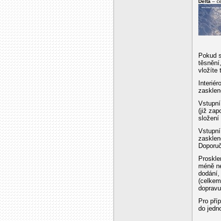
Delta
– ce
Pokud s
těsnění
vložíte 
Interié
zasklen
Vstupní
(již zap
složení
Vstupní
zasklen
Doporuč
Proskle
méně ne
dodání,
(celkem
dopravu
Pro pří
do jedno