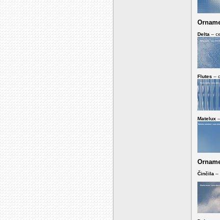
Orname
Delta
– ce
Flutes
– c
Matelux
–
Orname
Činčila
– 