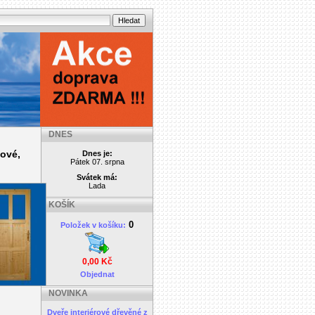
DNES
tové,
Dnes je:
Pátek 07. srpna
Svátek má:
Lada
KOŠÍK
0
Položek v košíku:
0,00 Kč
Objednat
NOVINKA
Dveře interiérové dřevěné z