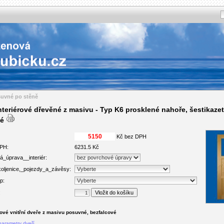
suvné po stěně
nteriérové dřevěné z masivu - Typ K6 prosklené nahoře, šestikaze
né
Kč bez DPH
PH:
6231.5 Kč
_úprava__interiér:
koljenice,_pojezdy_a_závěsy:
p:
:
ové vnitřní dveře z masivu posuvné, bezfalcové
parametry dveří