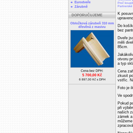
Eurodveře
Proč koupi
Partnerské
Zárubně
K posuvn
DOPORUČUJEME
upraveno
Obložková zárubeň 310 mm
Do košík
dřevěná z masivu
bez pant
Dveře js
měli dve
85cm.
Jakákoli
otvoru pr
a typ skl
Cena bez DPH:
Cena zah
5 700,00 Kč
zkusit p
6 897,00 Kč s DPH
vstříc. N
Foto je i
Ve spodn
Pokud po
při výbě
našich z
zámek a 
můžeme V
zpracová