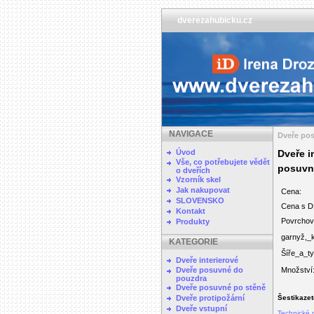
dverezahubicku.cz
NAVIGACE
Dveře po
Úvod
Dveře i
Vše, co potřebujete vědět
posuv
o dveřích
Vzorník skel
Jak nakupovat
Cena:
SLOVENSKO
Cena s D
Kontakt
Povrchová
Produkty
garnyž,_
KATEGORIE
Šíře_a_ty
Dveře interierové
Dveře posuvné do
Množství
pouzdra
Dveře posuvné po stěně
Dveře protipožární
Šestikazet
Dveře vstupní
Technické 