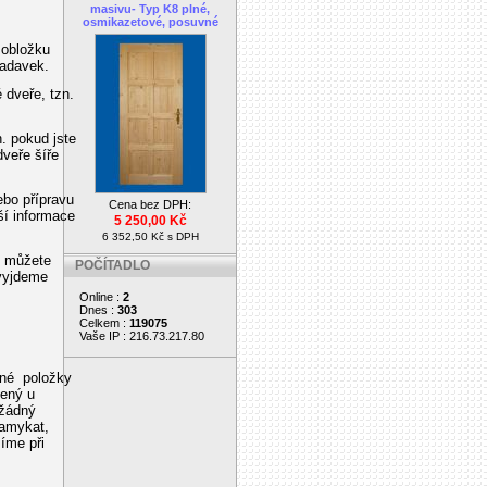
masivu- Typ K8 plné,
osmikazetové, posuvné
 obložku
žadavek.
 dveře, tzn.
. pokud jste
dveře šíře
ebo přípravu
Cena bez DPH:
žší informace
5 250,00 Kč
6 352,50 Kč s DPH
s můžete
POČÍTADLO
 vyjdeme
Online :
2
Dnes :
303
Celkem :
119075
Vaše IP : 216.73.217.80
šné položky
šený u
 žádný
zamykat,
íme při