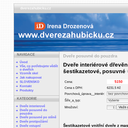
dverezahubicku.cz
NAVIGACE
Dveře posuvné do pouzdra
Úvod
Dveře interiérové dřevěn
Vše, co potřebujete vědět
o dveřích
šestikazetové, posuvné
Vzorník skel
Jak nakupovat
SLOVENSKO
Cena:
Kontakt
Cena s DPH:
6231.5 Kč
Produkty
Povrchová_úprava__interiér:
KATEGORIE
Šíře_a_typ:
Dveře interierové
Množství:
Dveře posuvné do
pouzdra
Dveře posuvné po stěně
Dveře protipožární
Šestikazetové vnitřní dveře z ma
Dveře vstupní