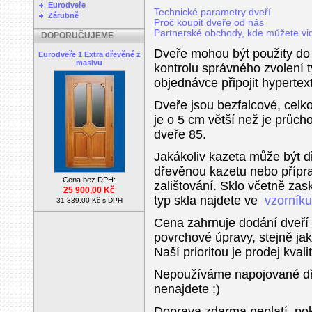
Eurodveře
Technické parametry dveří
Zárubně
Proč koupit dveře od nás
Partnerské obchody, kde můžete vid
DOPORUČUJEME
Dveře mohou být použity do 
Eurodveře 1 Extra dřevěné z
masivu
kontrolu správného zvolení 
objednávce připojit hyperte
Dveře jsou bezfalcové, celk
je o 5 cm větší než je průch
dveře 85.
Jakákoliv kazeta může být 
dřevěnou kazetu nebo přípra
Cena bez DPH:
zalištování. Sklo včetně zask
25 900,00 Kč
typ skla najdete ve
vzorníku
31 339,00 Kč s DPH
Cena zahrnuje dodání dveří
povrchové úpravy, stejně ja
Naší prioritou je prodej kval
Nepoužíváme napojované dře
nenajdete :)
Doprava zdarma neplatí, po