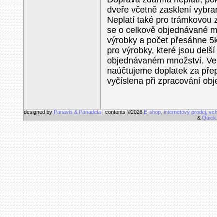
dveře včetně zasklení vybr
Neplatí také pro trámkovou
se o celkově objednávané mn
výrobky a počet přesáhne 5k
pro výrobky, které jsou delš
objednávaném množství. Ve
naúčtujeme doplatek za přep
vyčíslena při zpracování ob
designed by
Panavis & Panadela
| contents ©2026
E-shop, internetový prodej, vc
&
Quick