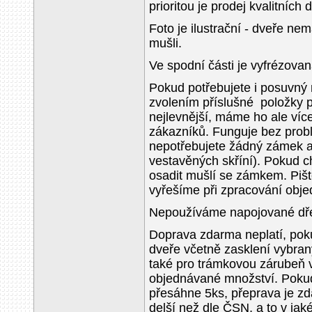
prioritou je prodej kvalitních
Foto je ilustrační - dveře nem
mušli.
Ve spodní části je vyfrézovan
Pokud potřebujete i posuvný 
zvolením příslušné položky 
nejlevnější, máme ho ale víc
zákazníků. Funguje bez prob
nepotřebujete žádný zámek a
vestavěných skříní). Pokud 
osadit mušlí se zámkem. Piš
vyřešíme při zpracování obje
Nepoužíváme napojované dřev
Doprava zdarma neplatí, pok
dveře včetně zasklení vybra
také pro trámkovou zárubeň 
objednávané množství. Pokud
přesáhne 5ks, přeprava je zda
delší než dle ČSN, a to v j