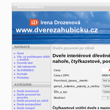
dverezahubicku.cz
NAVIGACE
Dveře posuvné po stěně
Úvod
Dveře interiérové dřevěn
Vše, co potřebujete vědět
o dveřích
nahoře, čtyřkazetové, p
Vzorník skel
Jak nakupovat
SLOVENSKO
Cena:
Kontakt
Cena s DPH:
5808 
Produkty
Povrchová_úprava__interiér:
KATEGORIE
garnyž,_koljenice,_pojezdy_a_závěsy:
Dveře interierové
Šíře_a_typ:
Dveře posuvné do
pouzdra
Množství:
Dveře posuvné po stěně
Dveře protipožární
Čtyřkazetové vnitřní dveře z masi
Dveře vstupní