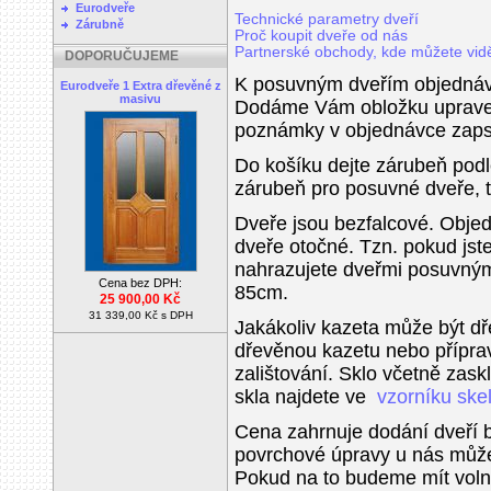
Eurodveře
Technické parametry dveří
Zárubně
Proč koupit dveře od nás
Partnerské obchody, kde můžete vidě
DOPORUČUJEME
K posuvným dveřím objednáve
Eurodveře 1 Extra dřevěné z
masivu
Dodáme Vám obložku upraven
poznámky v objednávce zaps
Do košíku dejte zárubeň pod
zárubeň pro posuvné dveře, t
Dveře jsou bezfalcové. Objedn
dveře otočné. Tzn. pokud jste
nahrazujete dveřmi posuvnými
Cena bez DPH:
85cm.
25 900,00 Kč
31 339,00 Kč s DPH
Jakákoliv kazeta může být d
dřevěnou kazetu nebo příprav
zalištování. Sklo včetně zaskl
skla najdete ve
vzorníku ske
Cena zahrnuje dodání dveří 
povrchové úpravy u nás můžet
Pokud na to budeme mít volné