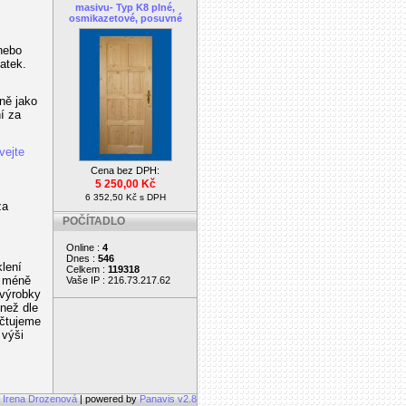
masivu- Typ K8 plné,
osmikazetové, posuvné
nebo
latek.
ně jako
ní za
vejte
Cena bez DPH:
5 250,00 Kč
6 352,50 Kč s DPH
za
POČÍTADLO
Online :
4
Dnes :
546
lení
Celkem :
119318
u méně
Vaše IP : 216.73.217.62
 výrobky
 než dle
účtujeme
 výši
, Irena Drozenová
| powered by
Panavis v2.8