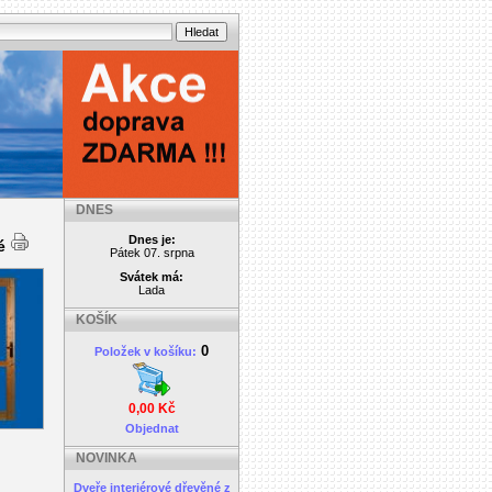
DNES
Dnes je:
vé
Pátek 07. srpna
Svátek má:
Lada
KOŠÍK
0
Položek v košíku:
0,00 Kč
Objednat
NOVINKA
Dveře interiérové dřevěné z