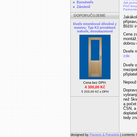
Eurodveře
Jak poz
Proč koup
Zárubně
Partnersk
DOPORUČUJEME
Jakákol
příprav
Dveře interiérové dřevěné z
Bližší 
masivu- Typ K2 prosklené
nahoře, dvoukazetové
Cena za
montáž,
dobrou 
Dveře m
zde
Dveře o
mezipok
příplate
Nepouží
Cena bez DPH:
4 300,00 Kč
Doprava
5 203,00 Kč s DPH
vybraný
než 5ks
a počet
ČSN, a 
doplate
tedy zn
designed by
Panavis & Panadela
| contents