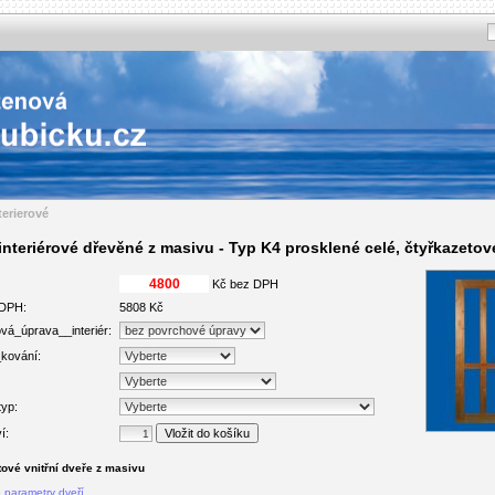
terierové
interiérové dřevěné z masivu - Typ K4 prosklené celé, čtyřkazeto
Kč bez DPH
 DPH:
5808 Kč
vá_úprava__interiér:
kování:
typ:
í:
tové vnitřní dveře z masivu
 parametry dveří