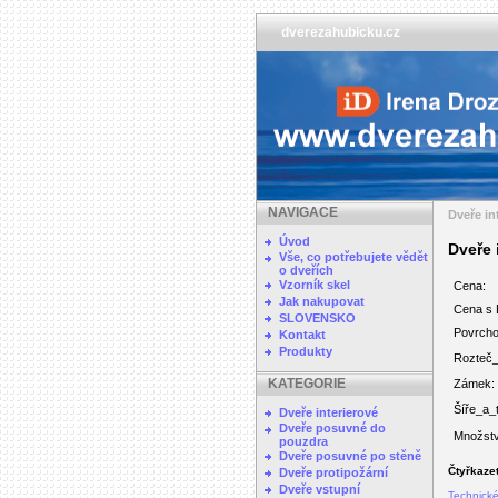
dverezahubicku.cz
NAVIGACE
Dveře in
Úvod
Dveře 
Vše, co potřebujete vědět
o dveřích
Vzorník skel
Cena:
Jak nakupovat
Cena s
SLOVENSKO
Povrcho
Kontakt
Produkty
Rozteč_
KATEGORIE
Zámek:
Šíře_a_
Dveře interierové
Dveře posuvné do
Množstv
pouzdra
Dveře posuvné po stěně
Čtyřkaze
Dveře protipožární
Dveře vstupní
Technické