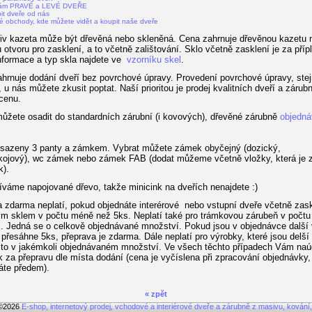
nám PRAVÉ a LEVÉ DVEŘE
it dveře od nás
é obchody, kde můžete vidět a koupit naše dveře
iv kazeta může být dřevěná nebo skleněná. Cena zahrnuje dřevěnou kazetu 
u otvoru pro zasklení, a to včetně zalištování. Sklo včetně zasklení je za příp
informace a typ skla najdete ve
vzorníku skel
.
hrnuje dodání dveří bez povrchové úpravy. Provedení povrchové úpravy, stej
 u nás můžete zkusit poptat. Naší prioritou je prodej kvalitních dveří a zárub
cenu.
ůžete osadit do standardních zárubní (i kovových), dřevěné zárubně
objedná
sazeny 3 panty a zámkem. Vybrat můžete zámek obyčejný (dozický,
ojový), wc zámek nebo zámek FAB (dodat můžeme včetně vložky, která je 
k).
váme napojované dřevo, takže minicink na dveřích nenajdete :)
 zdarma neplatí, pokud objednáte interérové nebo vstupní dveře včetně zask
m sklem v počtu méně než 5ks. Neplatí také pro trámkovou zárubeň v počt
. Jedná se o celkově objednávané množství. Pokud jsou v objednávce další
 přesáhne 5ks, přeprava je zdarma. Dále neplatí pro výrobky, které jsou delší
to v jakémkoli objednávaném množství. Ve všech těchto případech Vám na
k za přepravu dle místa dodání (cena je vyčíslena při zpracování objednávky,
áte předem).
« zpět
 ©2026
E-shop, internetový prodej, vchodové a interiérové dveře a zárubně z masivu, kování