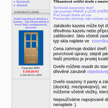
Tříkazetové vnitřní dveře z masiv
Eurodveře
Zárubně
Technické parametry dveří
Jak poznám PRAVÉ a LEVÉ DVEŘ
DOPORUČUJEME
Proč koupit dveře od nás
Partnerské obchody, kde můžete vid
Dveře interiérové dřevěné z
masivu - Typ K8 prosklené 2
horní řady, osmikazetové,
Jakákoliv kazeta může být 
posuvné
dřevěnou kazetu nebo přípra
zalištování. Sklo včetně zask
typ skla najdete ve
vzorníku
Cena zahrnuje dodání dveří
povrchové úpravy, stejně ja
Naší prioritou je prodej kval
Dveře můžete osadit do stan
Cena bez DPH:
dřevěné zárubně
objednávej
5 250,00 Kč
6 352,50 Kč s DPH
Dveře osazeny 3 panty a z
(dozický, mezipokojový), w
můžeme včetně vložky, která 
Nepoužíváme napojované dře
nenajdete :)