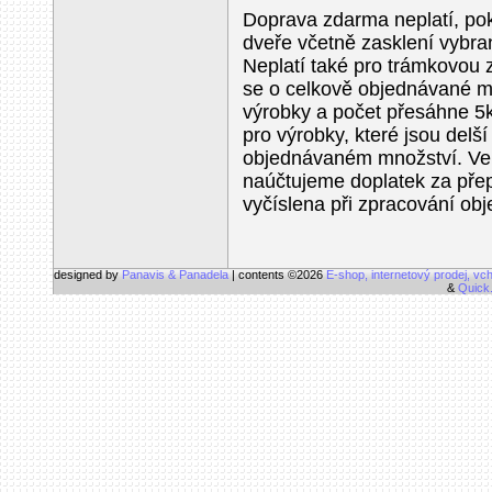
Doprava zdarma neplatí, po
dveře včetně zasklení vybr
Neplatí také pro trámkovou
se o celkově objednávané mn
výrobky a počet přesáhne 5k
pro výrobky, které jsou delš
objednávaném množství. Ve
naúčtujeme doplatek za přep
vyčíslena při zpracování ob
designed by
Panavis & Panadela
| contents ©2026
E-shop, internetový prodej, vc
&
Quick