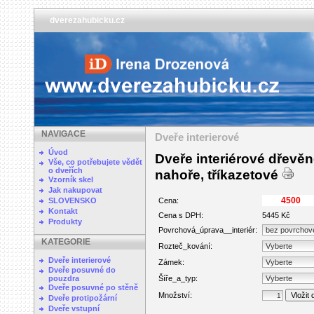
dverezahubicku.cz
NAVIGACE
Dveře interierové
Úvod
Dveře interiérové dřevěn
Vše, co potřebujete vědět
o dveřích
nahoře, tříkazetové
Vzorník skel
Jak nakupovat
SLOVENSKO
Cena:
Kontakt
Cena s DPH:
5445 Kč
Produkty
Povrchová_úprava__interiér:
KATEGORIE
Rozteč_kování:
Dveře interierové
Zámek:
Dveře posuvné do
pouzdra
Šíře_a_typ:
Dveře posuvné po stěně
Množství:
Dveře protipožární
Dveře vstupní