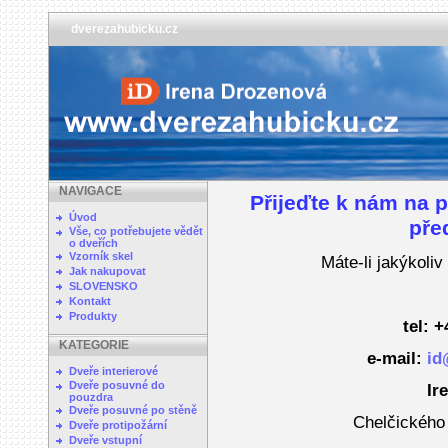
dverezahubicku.cz
NAVIGACE
Přijeďte k nám na p
Úvod
pře
Vše, co potřebujete vědět
o dveřích
Vzorník skel
Máte-li jakýkoliv
Jak nakupovat
SLOVENSKO
Kontakt
Produkty
tel: 
KATEGORIE
e-mail:
id
Dveře interierové
Dveře posuvné do
Ir
pouzdra
Dveře posuvné po stěně
Chelčického
Dveře protipožární
Dveře vstupní