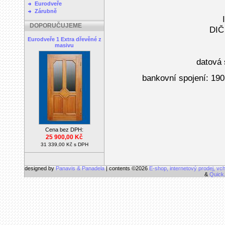
Eurodveře
Zárubně
DOPORUČUJEME
DIČ
Eurodveře 1 Extra dřevěné z
masivu
datová
bankovní spojení: 19
Cena bez DPH:
25 900,00 Kč
31 339,00 Kč s DPH
designed by
Panavis & Panadela
| contents ©2026
E-shop, internetový prodej, vc
&
Quick