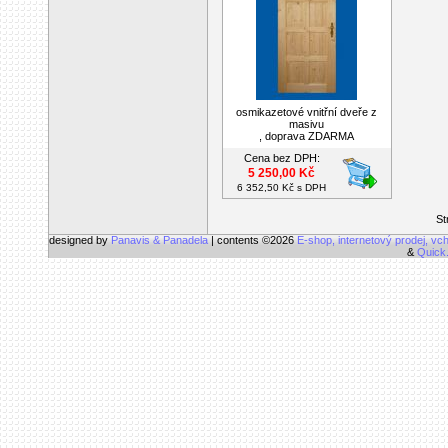
osmikazetové vnitřní dveře z
masivu
, doprava ZDARMA
Cena bez DPH:
5 250,00 Kč
6 352,50 Kč s DPH
St
designed by
Panavis & Panadela
| contents ©2026
E-shop, internetový prodej, vc
&
Quick