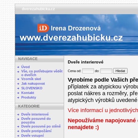
dverezahubicku.cz
NAVIGACE
Dveře interierové
Úvod
Cena od:
do:
Vše, co potřebujete vědět
o dveřích
Vyrobíme podle Vašich pře
Vzorník skel
Jak nakupovat
příplatek za atypickou výrob
SLOVENSKO
poslat nákres a rozměry, p
Kontakt
Produkty
atypických výrobků uvedené 
KATEGORIE
Více informací u jednotlivých 
Dveře interierové
Dveře posuvné do
Nepoužíváme napojované d
pouzdra
nenajdete :)
Dveře posuvné po stěně
Dveře protipožární
Dveře vstupní