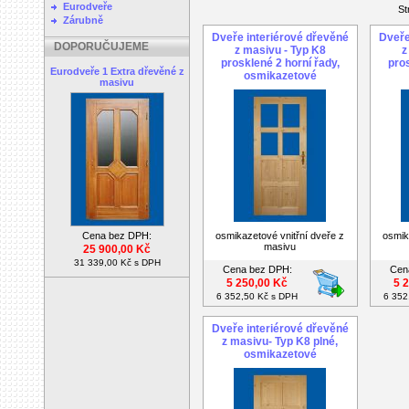
Eurodveře
St
Zárubně
Dveře interiérové dřevěné
Dveře
DOPORUČUJEME
z masivu - Typ K8
z
prosklené 2 horní řady,
pros
Eurodveře 1 Extra dřevěné z
osmikazetové
masivu
Cena bez DPH:
osmikazetové vnitřní dveře z
osmik
masivu
25 900,00 Kč
31 339,00 Kč s DPH
Cena bez DPH:
Cen
5 250,00 Kč
5 
6 352,50 Kč s DPH
6 352
Dveře interiérové dřevěné
z masivu- Typ K8 plné,
osmikazetové